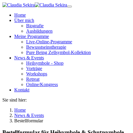
Zum
Hauptinhalt
Home
springen
Über mich
Biografie
Ausbildungen
Meine Programme
Live-Online-Programme
Bewusstseinstherapie
Pure Being Zellsymbol-Kollektion
News & Events
Heilsymbole - Shop
Vorträge
Workshops
Retreat
Online/Kongress
Kontakt
Sie sind hier:
Home
News & Events
Bestellformular
Bestellformular für Heilsymbole & Schutzsymbole