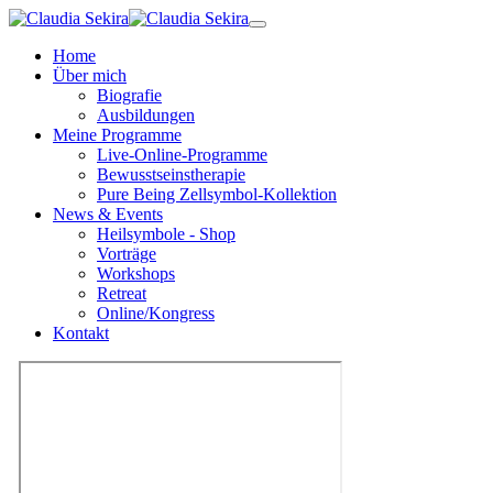
Zum
Hauptinhalt
Home
springen
Über mich
Biografie
Ausbildungen
Meine Programme
Live-Online-Programme
Bewusstseinstherapie
Pure Being Zellsymbol-Kollektion
News & Events
Heilsymbole - Shop
Vorträge
Workshops
Retreat
Online/Kongress
Kontakt